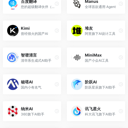
百度翻译
Manus
您的超级翻译伙伴（文本、文档翻译）
全球首款通用 Agent
Kimi
堆友
曾经很火的国产AI
阿里旗下AI设计工具
智谱清言
MiniMax
清华系生成式AI助手
国产小众AI工具
秘塔AI
阶跃AI
国内小有名气
阶跃星辰旗下AI助手
纳米AI
讯飞星火
360旗下AI助手
科大讯飞旗下AI助手